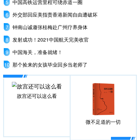
中国高铁运营里程可绕赤道一圈
山东
河南
湖北
湖南
外交部回应美指责香港新闻自由遭破坏
广东
广西
海南
重庆
钟南山诚邀张桂梅赴广州疗养身体
四川
贵州
云南
西藏
发射成功！2021中国航天完美收官
陕西
甘肃
青海
宁夏
中国海关，准备就绪！
新疆
内蒙古
黑龙江
那个捡来的女孩毕业回乡当老师了
多语种频道
English
Español
Français
عربى
故宫还可以这么看
Русский язык
日本語
한국어
Deutsch
Português
微不足道的一切