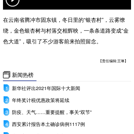
学术中国
乡村振兴
银龄
溯源中国
在云南省腾冲市固东镇，冬日里的“银杏村”，云雾缭
城市
旅游
能源
会展
绕，金色银杏树与村落交相辉映，一条条道路变成“金
彩票
娱乐
时尚
悦读
色大道”，吸引了不少游客前来拍照留念。
公益
一带一路
亚太网
上市公司
【责任编辑:王琳】
文化产业
新闻热榜
地方频道
新华社评出2021年国际十大新闻
北京
天津
河北
山西
年终奖计税优惠政策将延续
辽宁
吉林
上海
江苏
防疫、天气……重要提醒，事关“双节”
浙江
安徽
福建
江西
西安累计报告本土确诊病例1117例