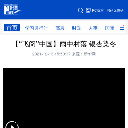
手机版
PC版本
网站无障碍
网站地图
首页
学习进行时
高层
时政
人事
国际
财
【“飞阅”中国】雨中村落 银杏染冬
学习进行时
高层
时政
人事
2021-12-13 15:59:17
来源：新华网
国际
财经
网评
港澳
台湾
思客智库
全球连线
教育
科技
科创
量子
体育
文化
书画
健康
军事
访谈
视频
图片
政务
法律
中央文件
金融
汽车
食品
人居
信息化
数字经济