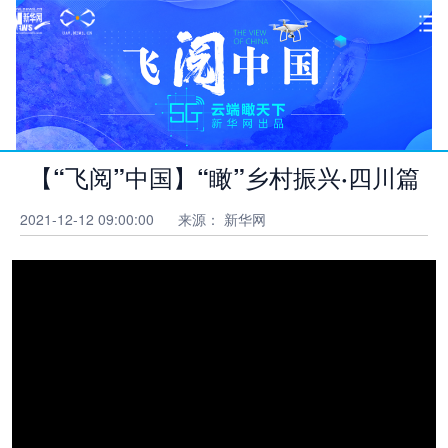
【“飞阅”中国】“瞰”乡村振兴·四川篇
无人机首页
2021-12-12 09:00:00
来源： 新华网
“飞阅”中国
图片
视频
大地乐章 图片
视频
律动中国 图片
视频
听,建筑在说 图片
视频