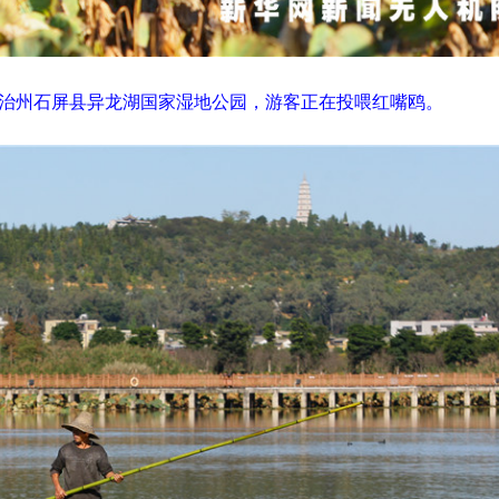
治州石屏县异龙湖国家湿地公园，游客正在投喂红嘴鸥。