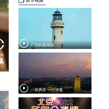
新华视频
广州的最南端
。
一路风景 一河璀璨