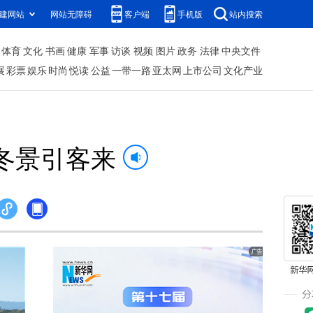
建网站
网站无障碍
客户端
手机版
站内搜索
体育
文化
书画
健康
军事
访谈
视频
图片
政务
法律
中央文件
展
彩票
娱乐
时尚
悦读
公益
一带一路
亚太网
上市公司
文化产业
冬景引客来