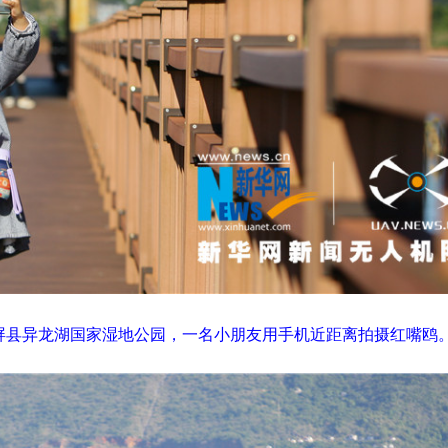
屏县异龙湖国家湿地公园，一名小朋友用手机近距离拍摄红嘴鸥