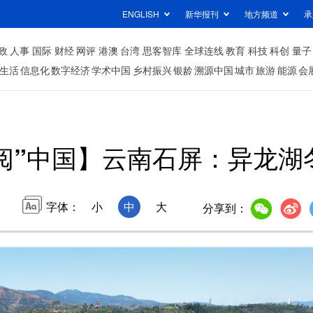
ENGLISH
新华报刊
地方频道
承
政
人事
国际
财经
网评
港澳
台湾
思客智库
全球连线
教育
科技
科创
量子
生活
信息化
数字经济
学术中国
乡村振兴
银龄
溯源中国
城市
旅游
能源
会
阅”中国】云南石屏：异龙湖
字体：
小
中
大
分享到：