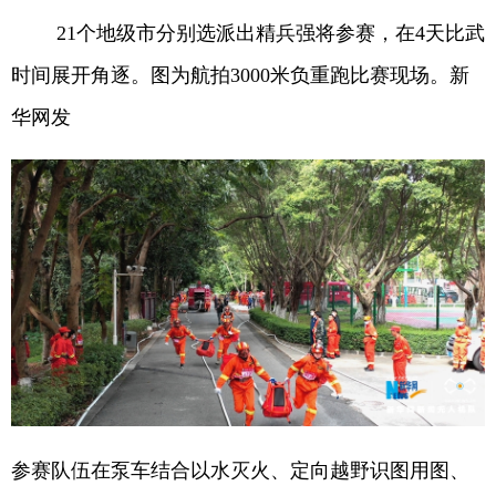
山东
河南
湖北
湖南
21个地级市分别选派出精兵强将参赛，在4天比武
广东
广西
海南
重庆
时间展开角逐。图为航拍3000米负重跑比赛现场。新
四川
贵州
云南
西藏
华网发
陕西
甘肃
青海
宁夏
新疆
内蒙古
黑龙江
多语种频道
English
Español
Français
عربى
Русский язык
日本語
한국어
Deutsch
Português
参赛队伍在泵车结合以水灭火、定向越野识图用图、