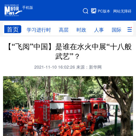
手机版
手机版
PC版本
网站无障碍
网站地图
首页
学习进行时
高层
时政
人事
国际
财
【“飞阅”中国】是谁在水火中展“十八般
学习进行时
高层
时政
人事
武艺”？
国际
财经
网评
港澳
2021-11-10 16:02:26
来源：新华网
台湾
思客智库
全球连线
教育
科技
科创
量子
体育
文化
书画
健康
军事
访谈
视频
图片
政务
法律
中央文件
金融
汽车
食品
人居
信息化
数字经济