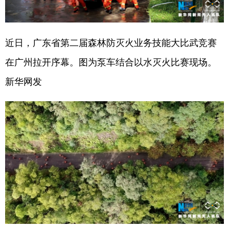
学术中国
乡村振兴
银龄
溯源中国
城市
旅游
能源
会展
近日，广东省第二届森林防灭火业务技能大比武竞赛
在广州拉开序幕。图为泵车结合以水灭火比赛现场。
彩票
娱乐
时尚
悦读
新华网发
公益
一带一路
亚太网
上市公司
文化产业
地方频道
北京
天津
河北
山西
辽宁
吉林
上海
江苏
浙江
安徽
福建
江西