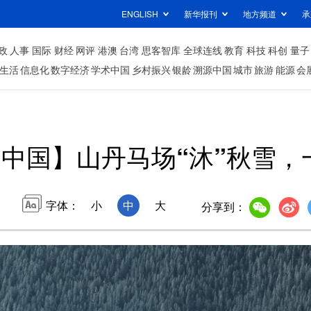
ENGLISH
新华报刊
地方频道
承
政
人事
国际
财经
网评
港澳
台湾
思客智库
全球连线
教育
科技
科创
量子
生活
信息化
数字经济
学术中国
乡村振兴
银龄
溯源中国
城市
旅游
能源
会
”中国】山丹马场“沐”秋雪
字体：
小
中
大
分享到：