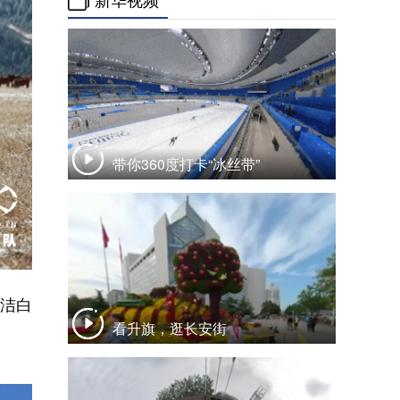
新华视频
带你360度打卡“冰丝带”
了洁白
看升旗，逛长安街