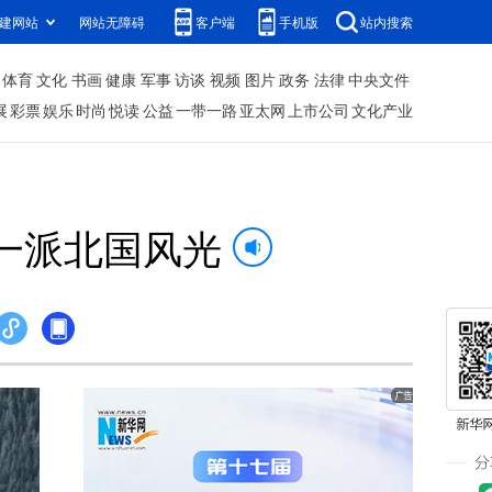
建网站
网站无障碍
客户端
手机版
站内搜索
体育
文化
书画
健康
军事
访谈
视频
图片
政务
法律
中央文件
展
彩票
娱乐
时尚
悦读
公益
一带一路
亚太网
上市公司
文化产业
，一派北国风光