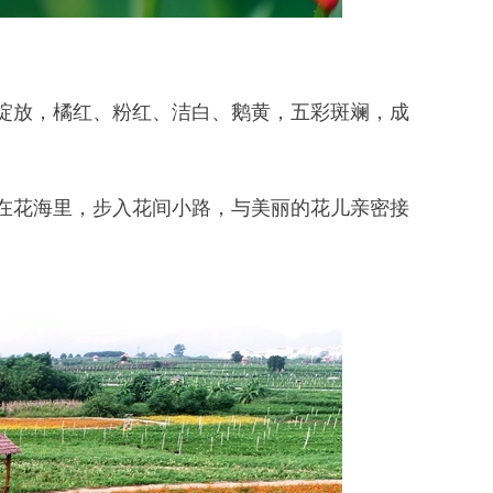
放，橘红、粉红、洁白、鹅黄，五彩斑斓，成
花海里，步入花间小路，与美丽的花儿亲密接