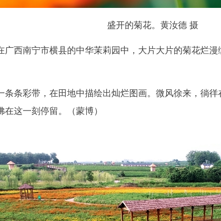
盛开的菊花。黄汝德 摄
西南宁市横县的中华茉莉园中，大片大片的菊花烂漫绽
条彩带，在田地中描绘出灿烂图画。微风徐来，徜徉在
佛在这一刻停留。（蒙博）