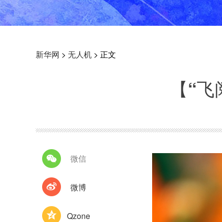
新华网
>
无人机
> 正文
【“飞
微信
微博
Qzone